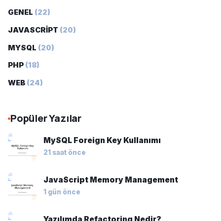
GENEL
(22)
JAVASCRİPT
(20)
MYSQL
(20)
PHP
(18)
WEB
(24)
Popüler Yazılar
MySQL Foreign Key Kullanımı
21 saat önce
JavaScript Memory Management
1 gün önce
Yazılımda Refactoring Nedir?