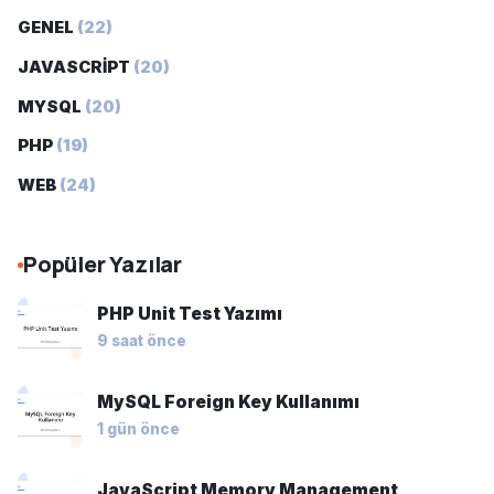
GENEL
(22)
JAVASCRİPT
(20)
MYSQL
(20)
PHP
(19)
WEB
(24)
Popüler Yazılar
PHP Unit Test Yazımı
9 saat önce
MySQL Foreign Key Kullanımı
1 gün önce
JavaScript Memory Management