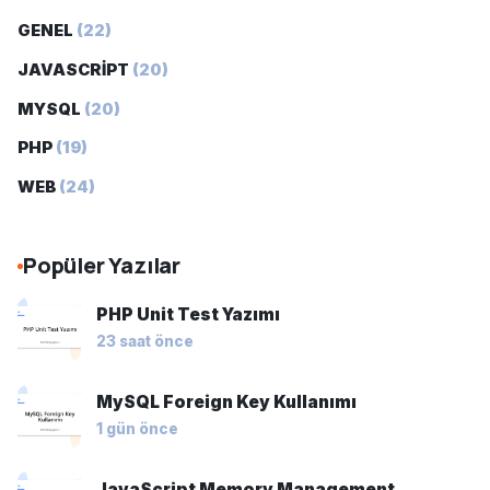
GENEL
(22)
JAVASCRİPT
(20)
MYSQL
(20)
PHP
(19)
WEB
(24)
Popüler Yazılar
PHP Unit Test Yazımı
23 saat önce
MySQL Foreign Key Kullanımı
1 gün önce
JavaScript Memory Management